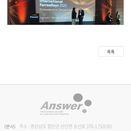
목록
주소 : 경상남도 함안군 산인면 송산로 376-1 (52030)
(본사)