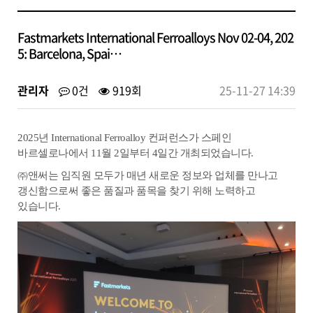
Fastmarkets International Ferroalloys Nov 02-04, 202
5: Barcelona, Spai…
관리자
0건
919회
25-11-27 14:39
2025
년
International Ferroalloy
컨퍼런스가 스페인
바르셀로나에서
11
월
2
일부터
4
일간 개최되었습니다
.
㈜앤써는 임직원 모두가 매년 새로운 정보와 업체를 만나고
갱신함으로써 좋은 품질과 품목을 찾기 위해 노력하고
있습니다
.