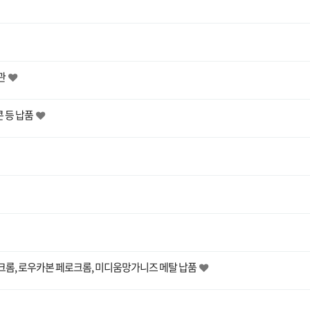
참관
콘 등 납품
크롬, 로우카본 페로크롬, 미디움망가니즈 메탈 납품