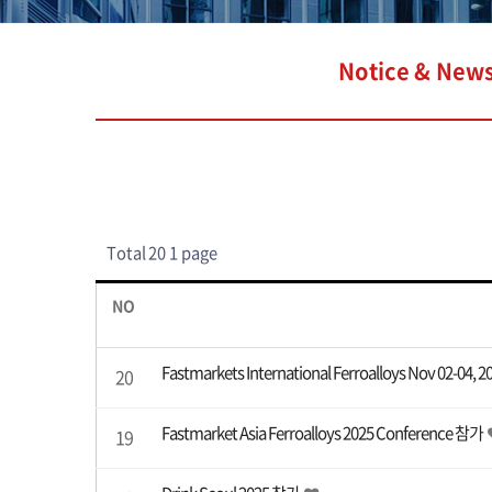
Notice & New
Total 20
1 page
NO
Fastmarkets International Ferroalloys Nov 02-04, 
20
Fastmarket Asia Ferroalloys 2025 Conference 참가
19