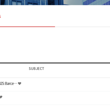
s
SUBJECT
2025: Barce…